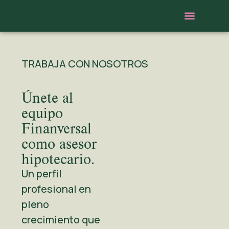
Gestor hipotecar
Trabaja con nosotros
Estudio gratuito
TRABAJA CON NOSOTROS
Únete al
equipo
Finanversal
como asesor
hipotecario.
Un perfil
profesional en
pleno
crecimiento que