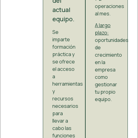
del
operaciones
actual
al mes.
equipo.
A largo
Se
plazo:
imparte
oportunidades
formación
de
práctica y
crecimiento
se ofrece
en la
el acceso
empresa
a
como
herramientas
gestionar
y
tu propio
recursos
equipo.
necesarios
para
llevar a
cabo las
funciones