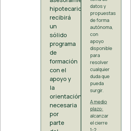
datos y
hipotecario
propuestas
recibirá
de forma
un
autónoma,
sólido
con
apoyo
programa
disponible
de
para
formación
resolver
con el
cualquier
duda que
apoyo y
pueda
la
surgir.
orientación
A medio
necesaria
plazo:
por
alcanzar
parte
el cierre
1-2