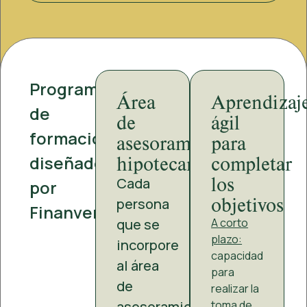
Programa
Área
Aprendizaj
de
de
ágil
formación
asesoramiento
para
hipotecario
completar
diseñado
los
Cada
por
objetivos
persona
Finanversal:
que se
A corto
plazo:
incorpore
capacidad
al área
para
de
realizar la
asesoramiento
toma de