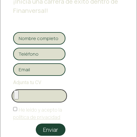
¡Inicia una carrera de éxito dentro de
Finanversal!
Adjunta tu CV
He leído y acepto la
política de privacidad
Enviar