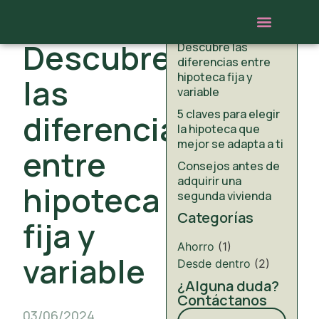
Entradas
Gestor hipotecar
Trabaja con nosotros
Estudio gratuito
recientes
AHORRO
Descubre
Descubre las
diferencias entre
hipoteca fija y
las
variable
5 claves para elegir
diferencias
la hipoteca que
mejor se adapta a ti
entre
Consejos antes de
adquirir una
hipoteca
segunda vivienda
Categorías
fija y
Ahorro
(1)
variable
Desde dentro
(2)
¿Alguna duda?
Contáctanos
03/06/2024