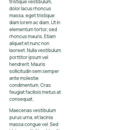
tristique vestibulum,
dolor lacus rhoncus
massa, eget tristique
diam lorem ac diam. Ut in
elementum tortor, sed
rhoncus mauris. Etiam
aliquet et nunc non
laoreet. Nulla vestibulum
porttitor ipsum vel
hendrerit. Mauris
sollicitudin sem semper
ante molestie
condimentum. Cras
feugiat facilisis metus at
consequat.
Maecenas vestibulum
purus urna, et lacinia
massa congue vel. Sed