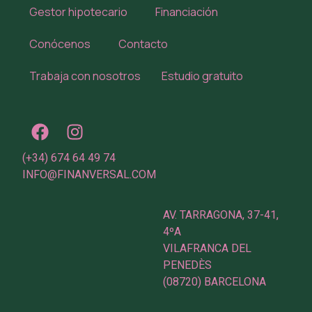
Gestor hipotecario
Financiación
Conócenos
Contacto
Trabaja con nosotros
Estudio gratuito
(+34) 674 64 49 74
INFO@FINANVERSAL.COM
AV. TARRAGONA, 37-41,
4ºA
VILAFRANCA DEL
PENEDÈS
(08720) BARCELONA
Utilizamos cookies para ofrecerte la mejor experiencia
en nuestra web.