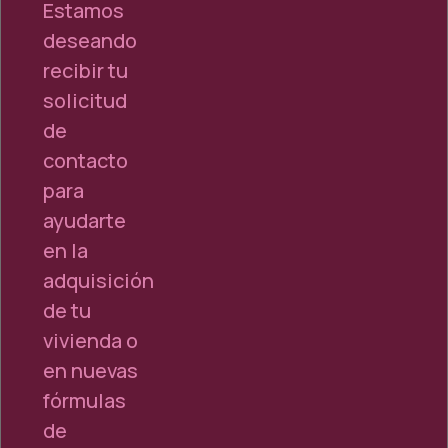
Estamos
deseando
recibir tu
solicitud
de
contacto
para
ayudarte
en la
adquisición
de tu
vivienda o
en nuevas
fórmulas
de