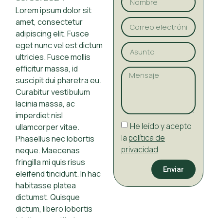
Lorem ipsum dolor sit
amet, consectetur
adipiscing elit. Fusce
eget nunc vel est dictum
ultricies. Fusce mollis
efficitur massa, id
suscipit dui pharetra eu.
Curabitur vestibulum
lacinia massa, ac
imperdiet nisl
He leído y acepto
ullamcorper vitae.
la
política de
Phasellus nec lobortis
privacidad
neque. Maecenas
fringilla mi quis risus
Enviar
eleifend tincidunt. In hac
habitasse platea
dictumst. Quisque
dictum, libero lobortis