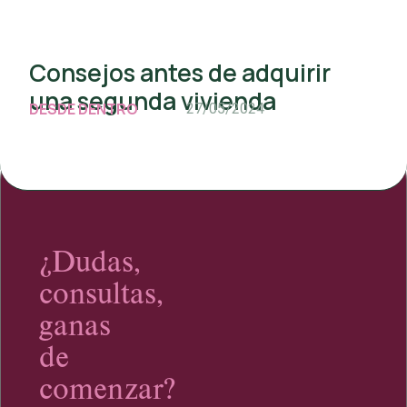
Consejos antes de adquirir
una segunda vivienda
DESDE DENTRO
27/05/2024
¿Dudas,
consultas,
ganas
de
comenzar?