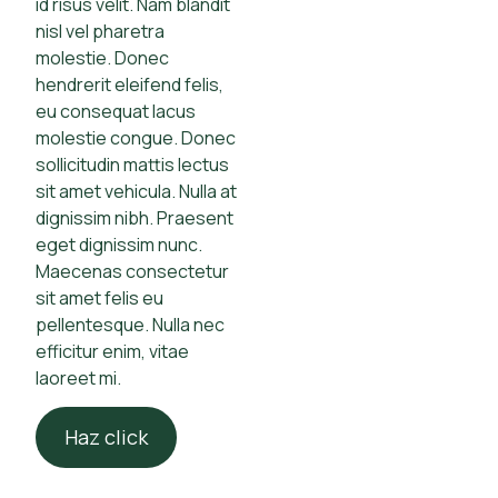
id risus velit. Nam blandit
nisl vel pharetra
molestie. Donec
hendrerit eleifend felis,
eu consequat lacus
molestie congue. Donec
sollicitudin mattis lectus
sit amet vehicula. Nulla at
dignissim nibh. Praesent
eget dignissim nunc.
Maecenas consectetur
sit amet felis eu
pellentesque. Nulla nec
efficitur enim, vitae
laoreet mi.
Haz click