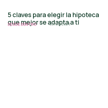
5 claves para elegir la hipoteca
que mejor se adapta a ti
DESDE DENTRO
03/06/2024